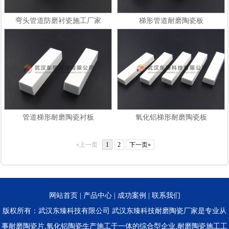
弯头管道防磨衬瓷施工厂家
梯形管道耐磨陶瓷板
管道梯形耐磨陶瓷衬板
氧化铝梯形耐磨陶瓷板
«上一页
1
2
下一页»
网站首页
|
产品中心
|
成功案例
|
联系我们
版权所有：武汉东臻科技有限公司 武汉东臻科技耐磨陶瓷厂家是专业从
事耐磨陶瓷片,氧化铝陶瓷生产施工于一体的综合型企业,耐磨陶瓷施工工