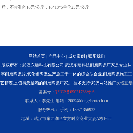
斤，不带孔的18元/公斤，18*18*5单价25元/公斤
网站首页
|
产品中心
|
成功案例
|
联系我们
版权所有：武汉东臻科技有限公司 武汉东臻科技耐磨陶瓷厂家是专业从
事耐磨陶瓷片,氧化铝陶瓷生产施工于一体的综合型企业,耐磨陶瓷施工工
艺精湛,是值得您信赖的耐磨陶瓷厂家。 技术支持:
武汉网站推广
灵锐互动
备案号：
鄂ICP备09021763号-6
联系人：李先生 邮箱：2009@dongzhentech.cn
服务热线： 手机：13971356933
地址：武汉市东西湖区立方时空商业大厦A栋1622