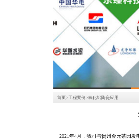
首页
>
工程案例
>
氧化铝陶瓷应用
2021
年
4
月，我司与
贵州金元茶园发