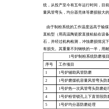
统，从投产至今有五年运行时间，目前
量风管弯头，均分器壳体等磨损较大
由于制粉系统的工作温度远高于输煤
直粘型（用高温陶瓷胶直接粘贴在设
石，并经过机构检测，冲蚀磨损情况
有损失。其重量不到钢铁的一半，用
1号炉制粉系统防磨项
序号
工作项目
1
1号炉辅助风管防磨
2
1号炉磨煤机容量风管弯头防
3
1号炉热一次风管弯头防磨处
4
1号炉粉管锁孔上下直管段防
5
1号炉均分器防磨处理