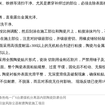
灰、铁锈等清扫干净。尤其是磨穿补焊过的部位，必须去除表面
锈，直蚕露出金属光泽。
清洗干净。
按比例调配，然后刮涂在施工部位和陶瓷片上，粘接涂抹均匀，
贴在施土部位，注意对好镶嵌部位，并镶嵌密切。用橡皮锤轻轻
面采用高强度耐温
≥300
以上的无机粘合剂进行粘接，陶瓷与金
时以上。
采用全围陶瓷贴片形式，瓷块
切割用金刚石割片，严禁用锤子及
滑面。整个陶
瓷
表面粘贴规整、过度
平缓，固化后不松动、无裂
，陶瓷衬板外表面光滑平整，
无深度滑痕及破裂现象，确保粘贴
不仅耐磨、不脱落，而且对系统无任何影响。
现场反馈已使用
1
春热电一厂6台磨煤机分离器内部陶瓷防磨合同
目旋风除尘器耐磨陶瓷施工项目