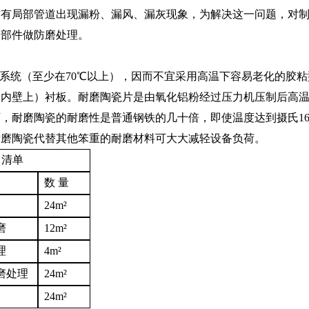
有局部管道出现漏粉、漏风、漏灰现象，为解决这一问题，对制
的部件做防磨处理。
系统（至少在
70℃
以上），因而不宜采用高温下容易老化的胶粘
备内壁上）衬板。耐磨陶瓷片是由氧化铝粉经过压力机压制后高
下，耐磨陶瓷的耐磨性是普通钢铁的几十倍，即使温度达到摄氏
1
耐磨陶瓷代替其他笨重的耐磨材料可大大减轻设备负荷。
目清单
数
量
24m²
磨
12m²
理
4m²
磨处理
24m²
24m²