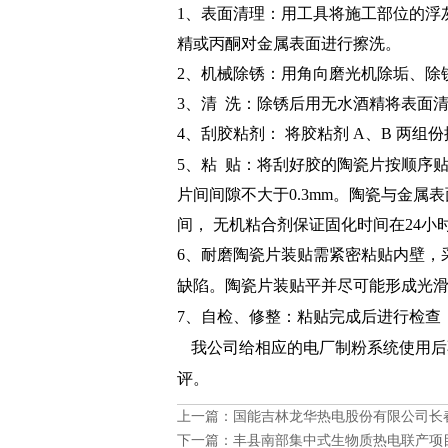
1
、
表面清理
：
用工具将施工部位的浮
精或丙酮对金属表面进行擦洗。
2
、
机械除锈：用角向磨光机除垢、除
3、
清
洗：除锈后用无水酒精将表面
4、
刮胶粘剂：
将胶粘剂
A
、
B
两组份
5、
粘
贴：将刮好胶的陶瓷片按顺序
片间间隙不大于
0.3mm
。陶瓷与金属表
间， 无机粘合剂保证固化时间在
24
小
6、
耐磨陶瓷片装贴需紧密粘贴内壁，
缺陷。陶瓷片装贴平并尽可能形成光
7、
自检、修整：粘贴完成后进行检查
我公司给相应的电厂制粉系统使用后
评。
上一篇：
国能吉林龙华热电股份有限公司长
下一篇：
丰县南部集中式生物质热电联产项