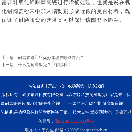
需要对氧化铝耐磨陶瓷进行增韧处理，也就是说在氧
化铝陶瓷粉末中加入增韧剂形成近似的复合材料，既
保证了耐磨陶瓷的硬度又可以保证该陶瓷不脆裂。
上一篇：
耐磨管道产品优势体现在哪些方面？
下一篇：
什么是耐磨陶瓷？都有哪种？
网站首页
|
产品中心
|
成功案例
|
联系我们
版权所有：武汉东臻科技有限公司 武汉东臻科技耐磨陶瓷厂家是专业从
事耐磨陶瓷片,氧化铝陶瓷生产施工于一体的综合型企业,耐磨陶瓷施工工
艺精湛,是值得您信赖的耐磨陶瓷厂家。 技术支持:
武汉网站推广
灵锐互动
备案号：
鄂ICP备09021763号-6
联系人：李先生 邮箱：2009@dongzhentech.cn